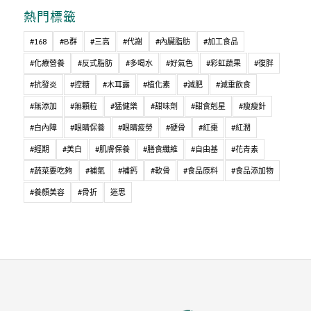
熱門標籤
#168
#B群
#三高
#代謝
#內臟脂肪
#加工食品
#化療營養
#反式脂肪
#多喝水
#好氣色
#彩虹蔬果
#復胖
#抗發炎
#控糖
#木耳露
#植化素
#減肥
#減重飲食
#無添加
#無顆粒
#猛健樂
#甜味劑
#甜食剋星
#瘦瘦針
#白內障
#眼睛保養
#眼睛疲勞
#硬骨
#紅棗
#紅潤
#經期
#美白
#肌膚保養
#膳食纖維
#自由基
#花青素
#蔬菜要吃夠
#補氣
#補鈣
#軟骨
#食品原料
#食品添加物
#養顏美容
#骨折
迷思