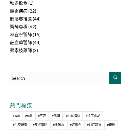
秋冬飲食
(1)
腸胃疾病
(22)
部落客推薦
(44)
醫師專欄
(62)
林宣寧醫師
(15)
莊宸瑋醫師
(44)
蔡素枝藥師
(3)
熱門標籤
#168
#B群
#三高
#代謝
#內臟脂肪
#加工食品
#化療營養
#反式脂肪
#多喝水
#好氣色
#彩虹蔬果
#復胖