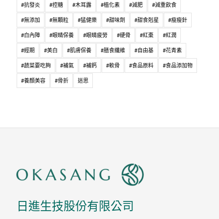
#抗發炎
#控糖
#木耳露
#植化素
#減肥
#減重飲食
#無添加
#無顆粒
#猛健樂
#甜味劑
#甜食剋星
#瘦瘦針
#白內障
#眼睛保養
#眼睛疲勞
#硬骨
#紅棗
#紅潤
#經期
#美白
#肌膚保養
#膳食纖維
#自由基
#花青素
#蔬菜要吃夠
#補氣
#補鈣
#軟骨
#食品原料
#食品添加物
#養顏美容
#骨折
迷思
日進生技股份有限公司