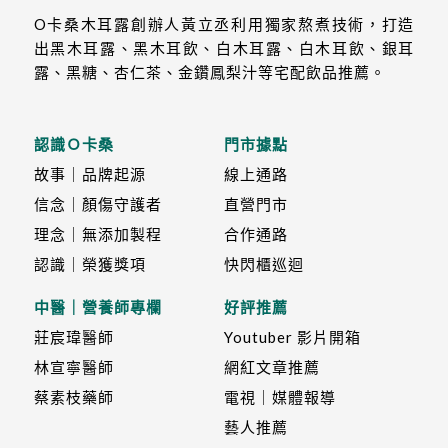
O卡桑木耳露創辦人黃立丞利用獨家熬煮技術，打造
出黑木耳露、黑木耳飲、白木耳露、白木耳飲、銀耳
露、黑糖、杏仁茶、金鑽鳳梨汁等宅配飲品推薦。
認識Ｏ卡桑
門市據點
故事｜品牌起源
線上通路
信念｜顏傷守護者
直營門市
理念｜無添加製程
合作通路
認識｜榮獲獎項
快閃櫃巡迴
中醫｜營養師專欄
好評推薦
莊宸瑋醫師
Youtuber 影片開箱
林宣寧醫師
網紅文章推薦
蔡素枝藥師
電視｜媒體報導
藝人推薦