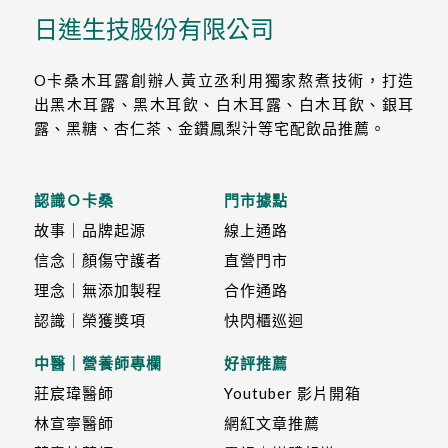
日進生技股份有限公司
O卡桑木耳露創辦人黃立丞利用獨家熬煮技術，打造
出黑木耳露、黑木耳飲、白木耳露、白木耳飲、銀耳
露、黑糖、杏仁茶、金鑽鳳梨汁等宅配飲品推薦。
認識Ｏ卡桑
門市據點
故事｜品牌起源
線上通路
信念｜顏傷守護者
直營門市
理念｜無添加製程
合作通路
認識｜榮獲獎項
快閃櫃巡迴
中醫｜營養師專欄
好評推薦
莊宸瑋醫師
Youtuber 影片開箱
林宣寧醫師
網紅文章推薦