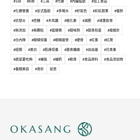
#168
#B群
#三高
#代謝
#內臟脂肪
#加工食品
#化療營養
#反式脂肪
#多喝水
#好氣色
#彩虹蔬果
#復胖
#抗發炎
#控糖
#木耳露
#植化素
#減肥
#減重飲食
#無添加
#無顆粒
#猛健樂
#甜味劑
#甜食剋星
#瘦瘦針
#白內障
#眼睛保養
#眼睛疲勞
#硬骨
#紅棗
#紅潤
#經期
#美白
#肌膚保養
#膳食纖維
#自由基
#花青素
#蔬菜要吃夠
#補氣
#補鈣
#軟骨
#食品原料
#食品添加物
#養顏美容
#骨折
迷思