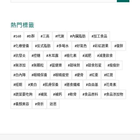
熱門標籤
#168
#B群
#三高
#代謝
#內臟脂肪
#加工食品
#化療營養
#反式脂肪
#多喝水
#好氣色
#彩虹蔬果
#復胖
#抗發炎
#控糖
#木耳露
#植化素
#減肥
#減重飲食
#無添加
#無顆粒
#猛健樂
#甜味劑
#甜食剋星
#瘦瘦針
#白內障
#眼睛保養
#眼睛疲勞
#硬骨
#紅棗
#紅潤
#經期
#美白
#肌膚保養
#膳食纖維
#自由基
#花青素
#蔬菜要吃夠
#補氣
#補鈣
#軟骨
#食品原料
#食品添加物
#養顏美容
#骨折
迷思