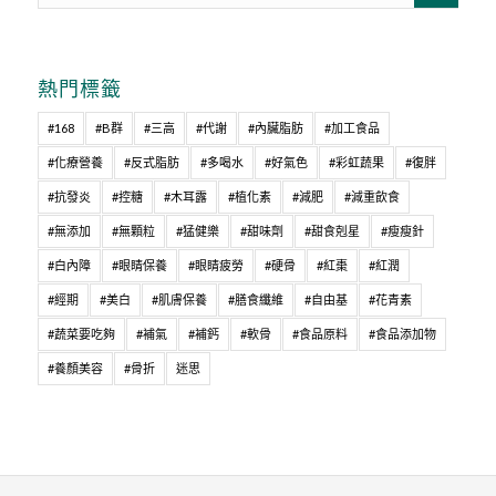
熱門標籤
#168
#B群
#三高
#代謝
#內臟脂肪
#加工食品
#化療營養
#反式脂肪
#多喝水
#好氣色
#彩虹蔬果
#復胖
#抗發炎
#控糖
#木耳露
#植化素
#減肥
#減重飲食
#無添加
#無顆粒
#猛健樂
#甜味劑
#甜食剋星
#瘦瘦針
#白內障
#眼睛保養
#眼睛疲勞
#硬骨
#紅棗
#紅潤
#經期
#美白
#肌膚保養
#膳食纖維
#自由基
#花青素
#蔬菜要吃夠
#補氣
#補鈣
#軟骨
#食品原料
#食品添加物
#養顏美容
#骨折
迷思