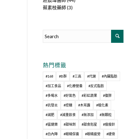
莊宸瑋醫師
(44)
蔡素枝藥師
(3)
熱門標籤
#168
#B群
#三高
#代謝
#內臟脂肪
#加工食品
#化療營養
#反式脂肪
#多喝水
#好氣色
#彩虹蔬果
#復胖
#抗發炎
#控糖
#木耳露
#植化素
#減肥
#減重飲食
#無添加
#無顆粒
#猛健樂
#甜味劑
#甜食剋星
#瘦瘦針
#白內障
#眼睛保養
#眼睛疲勞
#硬骨