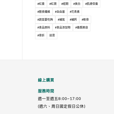
#紅棗
#紅潤
#經期
#美白
#肌膚保養
#膳食纖維
#自由基
#花青素
#蔬菜要吃夠
#補氣
#補鈣
#軟骨
#食品原料
#食品添加物
#養顏美容
#骨折
迷思
線上購買
服務時間
週一至週五8:00~17:00
(週六、周日國定假日公休)