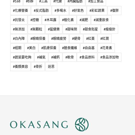
#168
#B群
#三高
#代謝
#內臟脂肪
#加工食品
#化療營養
#反式脂肪
#多喝水
#好氣色
#彩虹蔬果
#復胖
#抗發炎
#控糖
#木耳露
#植化素
#減肥
#減重飲食
#無添加
#無顆粒
#猛健樂
#甜味劑
#甜食剋星
#瘦瘦針
#白內障
#眼睛保養
#眼睛疲勞
#硬骨
#紅棗
#紅潤
#經期
#美白
#肌膚保養
#膳食纖維
#自由基
#花青素
#蔬菜要吃夠
#補氣
#補鈣
#軟骨
#食品原料
#食品添加物
#養顏美容
#骨折
迷思