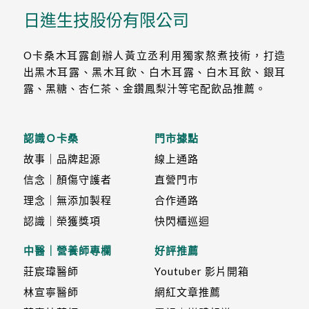
日進生技股份有限公司
O卡桑木耳露創辦人黃立丞利用獨家熬煮技術，打造
出黑木耳露、黑木耳飲、白木耳露、白木耳飲、銀耳
露、黑糖、杏仁茶、金鑽鳳梨汁等宅配飲品推薦。
認識Ｏ卡桑
門市據點
故事｜品牌起源
線上通路
信念｜顏傷守護者
直營門市
理念｜無添加製程
合作通路
認識｜榮獲獎項
快閃櫃巡迴
中醫｜營養師專欄
好評推薦
莊宸瑋醫師
Youtuber 影片開箱
林宣寧醫師
網紅文章推薦