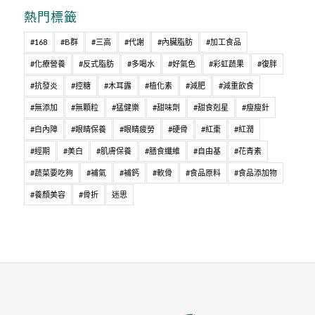
熱門標籤
#168
#B群
#三高
#代謝
#內臟脂肪
#加工食品
#化療營養
#反式脂肪
#多喝水
#好氣色
#彩虹蔬果
#復胖
#抗發炎
#控糖
#木耳露
#植化素
#減肥
#減重飲食
#無添加
#無顆粒
#猛健樂
#甜味劑
#甜食剋星
#瘦瘦針
#白內障
#眼睛保養
#眼睛疲勞
#硬骨
#紅棗
#紅潤
#經期
#美白
#肌膚保養
#膳食纖維
#自由基
#花青素
#蔬菜要吃夠
#補氣
#補鈣
#軟骨
#食品原料
#食品添加物
#養顏美容
#骨折
迷思