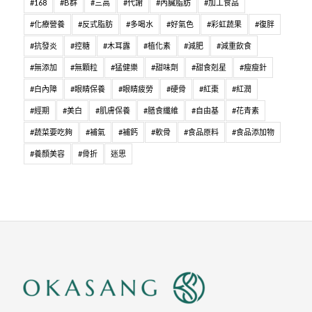
#168
#B群
#三高
#代謝
#內臟脂肪
#加工食品
#化療營養
#反式脂肪
#多喝水
#好氣色
#彩虹蔬果
#復胖
#抗發炎
#控糖
#木耳露
#植化素
#減肥
#減重飲食
#無添加
#無顆粒
#猛健樂
#甜味劑
#甜食剋星
#瘦瘦針
#白內障
#眼睛保養
#眼睛疲勞
#硬骨
#紅棗
#紅潤
#經期
#美白
#肌膚保養
#膳食纖維
#自由基
#花青素
#蔬菜要吃夠
#補氣
#補鈣
#軟骨
#食品原料
#食品添加物
#養顏美容
#骨折
迷思