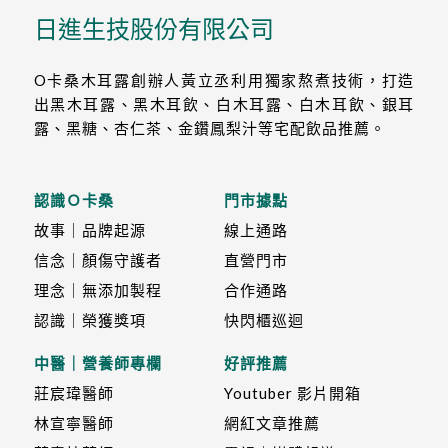
日進生技股份有限公司
O卡桑木耳露創辦人黃立丞利用獨家熬煮技術，打造
出黑木耳露、黑木耳飲、白木耳露、白木耳飲、銀耳
露、黑糖、杏仁茶、金鑽鳳梨汁等宅配飲品推薦。
認識Ｏ卡桑
門市據點
故事｜品牌起源
線上通路
信念｜顏傷守護者
直營門市
理念｜無添加製程
合作通路
認識｜榮獲獎項
快閃櫃巡迴
中醫｜營養師專欄
好評推薦
莊宸瑋醫師
Youtuber 影片開箱
林宣寧醫師
網紅文章推薦