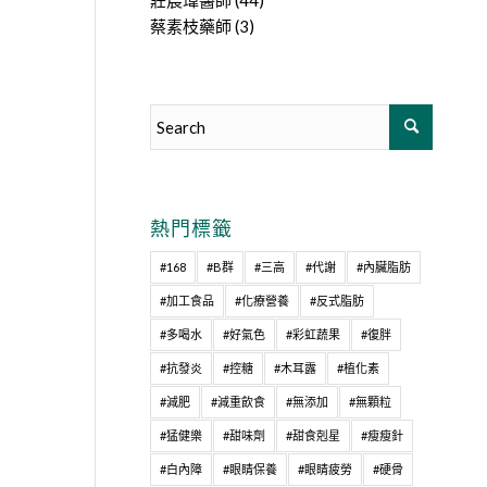
莊宸瑋醫師
(44)
蔡素枝藥師
(3)
熱門標籤
#168
#B群
#三高
#代謝
#內臟脂肪
#加工食品
#化療營養
#反式脂肪
#多喝水
#好氣色
#彩虹蔬果
#復胖
#抗發炎
#控糖
#木耳露
#植化素
#減肥
#減重飲食
#無添加
#無顆粒
#猛健樂
#甜味劑
#甜食剋星
#瘦瘦針
#白內障
#眼睛保養
#眼睛疲勞
#硬骨