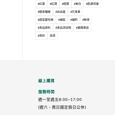
#紅棗
#紅潤
#經期
#美白
#肌膚保養
#膳食纖維
#自由基
#花青素
#蔬菜要吃夠
#補氣
#補鈣
#軟骨
#食品原料
#食品添加物
#養顏美容
#骨折
迷思
線上購買
服務時間
週一至週五8:00~17:00
(週六、周日國定假日公休)