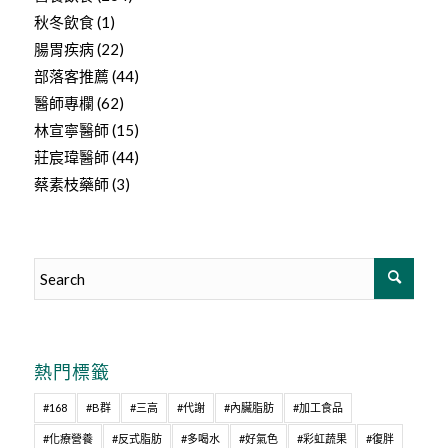
秋冬飲食
(1)
腸胃疾病
(22)
部落客推薦
(44)
醫師專欄
(62)
林宣寧醫師
(15)
莊宸瑋醫師
(44)
蔡素枝藥師
(3)
熱門標籤
#168
#B群
#三高
#代謝
#內臟脂肪
#加工食品
#化療營養
#反式脂肪
#多喝水
#好氣色
#彩虹蔬果
#復胖