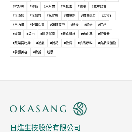
#抗發炎
#控糖
#木耳露
#植化素
#減肥
#減重飲食
#無添加
#無顆粒
#猛健樂
#甜味劑
#甜食剋星
#瘦瘦針
#白內障
#眼睛保養
#眼睛疲勞
#硬骨
#紅棗
#紅潤
#經期
#美白
#肌膚保養
#膳食纖維
#自由基
#花青素
#蔬菜要吃夠
#補氣
#補鈣
#軟骨
#食品原料
#食品添加物
#養顏美容
#骨折
迷思
日進生技股份有限公司