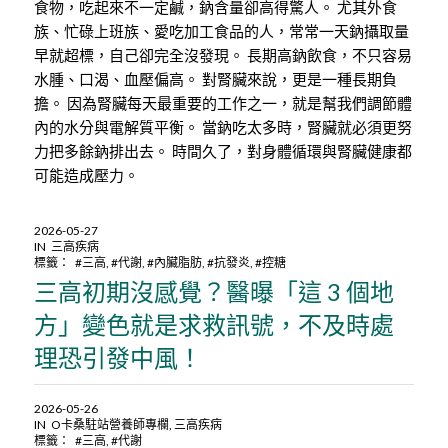
食物，吃起來不一定鹹，鈉含量卻高得驚人。 尤其外食
族、忙碌上班族、愛吃加工食品的人，常常一天鈉攝取量
早就超標，自己卻完全沒發現。 長期高鈉飲食，不只容易
水腫、口渴、血壓偏高。 對腎臟來說，更是一種長期負
擔。 因為腎臟每天最重要的工作之一，就是幫我們調節體
內的水分與電解質平衡。 當鈉吃太多時，腎臟就必須更努
力把多餘鈉排出去。 時間久了，對身體循環與腎臟健康都
可能造成壓力。
2026-05-27
IN
三高疾病
標籤：
#三高
,
#代謝
,
#內臟脂肪
,
#抗發炎
,
#控糖
三高初期沒感覺？醫曝「這 3 個地
方」變色就是求救訊號，不及時處
理恐引發中風！
2026-05-26
IN
O卡桑駐站營養師專欄
,
三高疾病
標籤：
#三高
,
#代謝