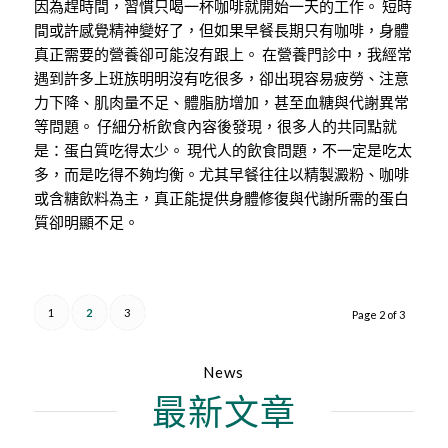
因為趕時間，習慣只喝一杯咖啡就開始一天的工作。 短時
間或許感覺精神變好了，但如果早餐長期只有咖啡，身體
真正需要的營養卻可能沒有跟上。 在營養門診中，我經常
遇到許多上班族明明沒有吃很多，卻出現容易疲勞、注意
力下降、肌肉量不足、體脂肪增加，甚至血糖與代謝異常
等問題。 仔細分析飲食內容後發現，很多人的共同點就
是：蛋白質吃得太少。 現代人的飲食問題，不一定是吃太
多，而是吃得不夠均衡。尤其早餐往往以精製澱粉、咖啡
或含糖飲料為主，真正能提供身體修復與代謝所需的蛋白
質卻明顯不足。
1
2
3
Page 2 of 3
News
最新文章