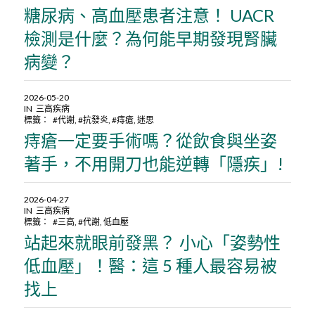
糖尿病、高血壓患者注意！ UACR
檢測是什麼？為何能早期發現腎臟
病變？
2026-05-20
IN
三高疾病
標籤：
#代謝
,
#抗發炎
,
#痔瘡
,
迷思
痔瘡一定要手術嗎？從飲食與坐姿
著手，不用開刀也能逆轉「隱疾」!
2026-04-27
IN
三高疾病
標籤：
#三高
,
#代謝
,
低血壓
站起來就眼前發黑？ 小心「姿勢性
低血壓」！醫：這 5 種人最容易被
找上