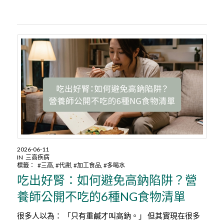
2026-06-11
IN
三高疾病
標籤：
#三高
,
#代謝
,
#加工食品
,
#多喝水
吃出好腎：如何避免高鈉陷阱？營
養師公開不吃的6種NG食物清單
很多人以為： 「只有重鹹才叫高鈉。」 但其實現在很多