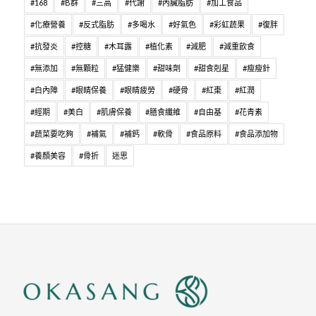
#168
#B群
#三高
#代謝
#內臟脂肪
#加工食品
#化療營養
#反式脂肪
#多喝水
#好氣色
#彩虹蔬果
#復胖
#抗發炎
#控糖
#木耳露
#植化素
#減肥
#減重飲食
#無添加
#無顆粒
#猛健樂
#甜味劑
#甜食剋星
#瘦瘦針
#白內障
#眼睛保養
#眼睛疲勞
#硬骨
#紅棗
#紅潤
#經期
#美白
#肌膚保養
#膳食纖維
#自由基
#花青素
#蔬菜要吃夠
#補氣
#補鈣
#軟骨
#食品原料
#食品添加物
#養顏美容
#骨折
迷思