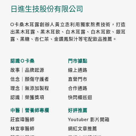
日進生技股份有限公司
O卡桑木耳露創辦人黃立丞利用獨家熬煮技術，打造
出黑木耳露、黑木耳飲、白木耳露、白木耳飲、銀耳
露、黑糖、杏仁茶、金鑽鳳梨汁等宅配飲品推薦。
認識Ｏ卡桑
門市據點
故事｜品牌起源
線上通路
信念｜顏傷守護者
直營門市
理念｜無添加製程
合作通路
認識｜榮獲獎項
快閃櫃巡迴
中醫｜營養師專欄
好評推薦
莊宸瑋醫師
Youtuber 影片開箱
林宣寧醫師
網紅文章推薦