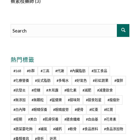
蔡素枝藥師
(3)
熱門標籤
#168
#B群
#三高
#代謝
#內臟脂肪
#加工食品
#化療營養
#反式脂肪
#多喝水
#好氣色
#彩虹蔬果
#復胖
#抗發炎
#控糖
#木耳露
#植化素
#減肥
#減重飲食
#無添加
#無顆粒
#猛健樂
#甜味劑
#甜食剋星
#瘦瘦針
#白內障
#眼睛保養
#眼睛疲勞
#硬骨
#紅棗
#紅潤
#經期
#美白
#肌膚保養
#膳食纖維
#自由基
#花青素
#蔬菜要吃夠
#補氣
#補鈣
#軟骨
#食品原料
#食品添加物
#養顏美容
#骨折
迷思