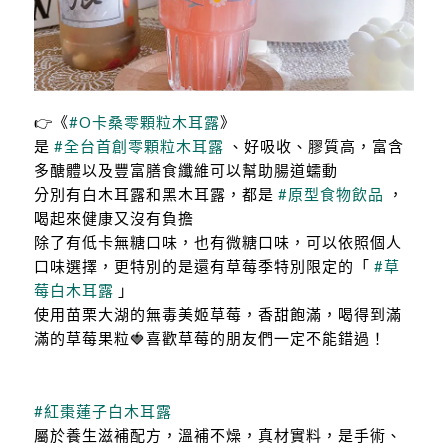
👉《
#O卡桑零顆粒木耳露
》
是
#全台首創零顆粒木耳露
、好吸收、膠質高，富含
多醣體以及豐富膳食纖維可以幫助腸道蠕動
分別有白木耳露和黑木耳露，都是
#原型食物飲品
，
喝起來健康又沒有負擔
除了有低卡無糖口味，也有微糖口味，可以依照個人
口味選擇，更特別的是還有草莓季特別限定的「
#草
莓白木耳露
」
使用苗栗大湖的無毒美姬草莓，香甜飽滿，喝得到滿
滿的草莓果粒🍓喜歡草莓的朋友們一定不能錯過！
#紅棗蓮子白木耳露
屬於養生滋補配方，溫補不燥，真材實料，是手術、