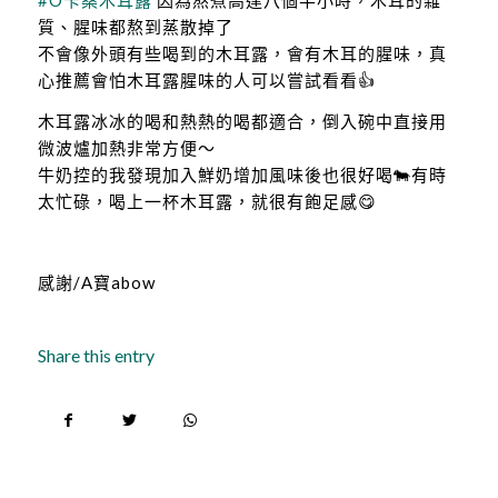
質、腥味都熬到蒸散掉了
不會像外頭有些喝到的木耳露，會有木耳的腥味，真
心推薦會怕木耳露腥味的人可以嘗試看看👍
木耳露冰冰的喝和熱熱的喝都適合，倒入碗中直接用
微波爐加熱非常方便～
牛奶控的我發現加入鮮奶增加風味後也很好喝🐄有時
太忙碌，喝上一杯木耳露，就很有飽足感😋
感謝/A寶abow
Share this entry