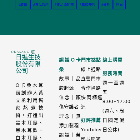
#軟骨
#食品原料
#食品添加物
#養顏美容
#骨折
迷思
日進生技
認識Ｏ卡
門市據點
線上購買
股份有限
桑
線上通路
公司
服務時間
故事｜品
直營門市
週一至週
O卡桑木耳
牌起源
合作通路
五
露創辦人黃
信念｜顏
快閃櫃巡
立丞利用獨
8:00~17:00
傷守護者
迴
家熬煮技
(週六、周
術，打造出
理念｜無
好評推薦
日國定假
黑木耳露、
添加製程
Youtuber
日公休)
黑木耳飲、
認識｜榮
白木耳露、
影片開箱