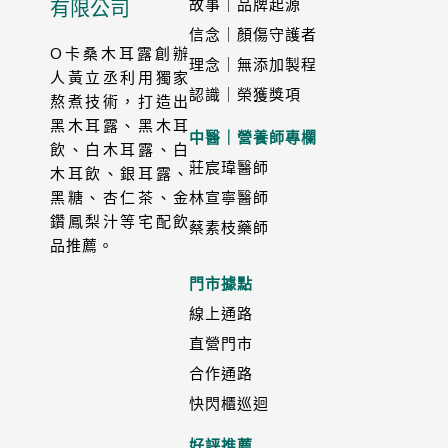
故事｜品牌起源
有限公司
信念｜顏傷守護者
O卡桑木耳露創辦
理念｜無添加製程
人黃立丞利用獨家
認識｜榮獲獎項
熬煮技術，打造出
黑木耳露、黑木耳
中醫｜營養師專欄
飲、白木耳露、白
莊宸瑋醫師
木耳飲、銀耳露、
林宣寧醫師
黑糖、杏仁茶、金
鑽鳳梨汁等宅配飲
蔡素枝藥師
品推薦。
門市據點
線上通路
直營門市
合作通路
快閃櫃巡迴
好評推薦