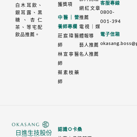
客服專線
獲獎項
白木耳飲、
網紅文章
0800-
銀耳露、黑
中醫｜營
推薦
糖、杏仁
001-394
養師專欄
電視｜媒
茶、等宅配
電子信箱
飲品推薦。
莊宸瑋醫
體報導
okasang.boss@
師
藝人推薦
林宣寧醫
名人推薦
師
蔡素枝藥
師
認識Ｏ卡桑
日進生技股份