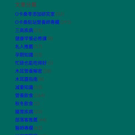
文章分類
O卡桑零添加研究室
(32)
O卡桑駐站營養師專欄
(293)
三高疾病
(51)
健康早餐必修課
(8)
名人推薦
(17)
孕期知識
(23)
忙碌也能吃得好
(5)
木耳營養解密
(18)
木耳露指南
(8)
減重知識
(53)
營養飲食
(264)
秋冬飲食
(1)
腸胃疾病
(22)
部落客推薦
(44)
醫師專欄
(62)