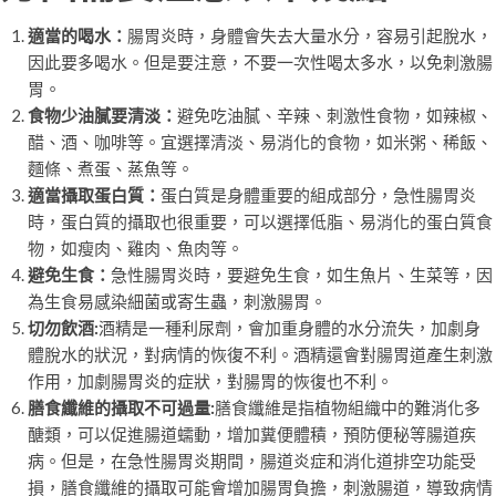
適當的喝水：
腸胃炎時，身體會失去大量水分，容易引起脫水，
因此要多喝水。但是要注意，不要一次性喝太多水，以免刺激腸
胃。
食物少油膩要清淡：
避免吃油膩、辛辣、刺激性食物，如辣椒、
醋、酒、咖啡等。宜選擇清淡、易消化的食物，如米粥、稀飯、
麵條、煮蛋、蒸魚等。
適當攝取蛋白質：
蛋白質是身體重要的組成部分，急性腸胃炎
時，蛋白質的攝取也很重要，可以選擇低脂、易消化的蛋白質食
物，如瘦肉、雞肉、魚肉等。
避免生食：
急性腸胃炎時，要避免生食，如生魚片、生菜等，因
為生食易感染細菌或寄生蟲，刺激腸胃。
切勿飲酒:
酒精是一種利尿劑，會加重身體的水分流失，加劇身
體脫水的狀況，對病情的恢復不利。酒精還會對腸胃道產生刺激
作用，加劇腸胃炎的症狀，對腸胃的恢復也不利。
膳食纖維的攝取不可過量:
膳食纖維是指植物組織中的難消化多
醣類，可以促進腸道蠕動，增加糞便體積，預防便秘等腸道疾
病。但是，在急性腸胃炎期間，腸道炎症和消化道排空功能受
損，膳食纖維的攝取可能會增加腸胃負擔，刺激腸道，導致病情