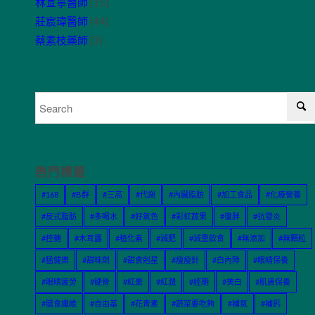
林宣寧醫師
(15)
莊宸瑋醫師
(44)
蔡素枝藥師
(3)
熱門標籤
#168
#B群
#三高
#代謝
#內臟脂肪
#加工食品
#化療營養
#反式脂肪
#多喝水
#好氣色
#彩虹蔬果
#復胖
#抗發炎
#控糖
#木耳露
#植化素
#減肥
#減重飲食
#無添加
#無顆粒
#猛健樂
#甜味劑
#甜食剋星
#瘦瘦針
#白內障
#眼睛保養
#眼睛疲勞
#硬骨
#紅棗
#紅潤
#經期
#美白
#肌膚保養
#膳食纖維
#自由基
#花青素
#蔬菜要吃夠
#補氣
#補鈣