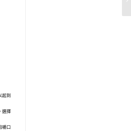
以起到
。選擇
咀嚼口