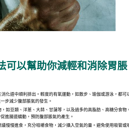
法可以幫助你減輕和消除胃脹
在消化道中順利排出。輕度的有氧運動，如散步、瑜伽或游泳，都可
進一步減少腹部脹氣的發生。
物，如豆類、洋蔥、大蒜、甘藷等，以及過多的高脂肪、高糖分食物
於促進腸道蠕動，預防腹部脹氣的產生。
建議慢慢進食，充分咀嚼食物，減少攝入空氣的量。避免使用吸管或