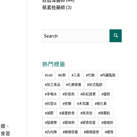
莊宸瑋醫師
(44)
蔡素枝藥師
(3)
熱門標籤
#168
#B群
#三高
#代謝
#內臟脂肪
#加工食品
#化療營養
#反式脂肪
#多喝水
#好氣色
#彩虹蔬果
#復胖
#抗發炎
#控糖
#木耳露
#植化素
#減肥
#減重飲食
#無添加
#無顆粒
#猛健樂
#甜味劑
#甜食剋星
#瘦瘦針
豆類、
#白內障
#眼睛保養
#眼睛疲勞
#硬骨
飲食習