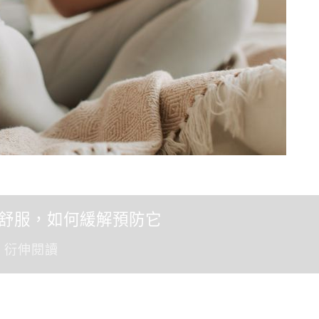
舒服，如何緩解預防它
衍伸閱讀