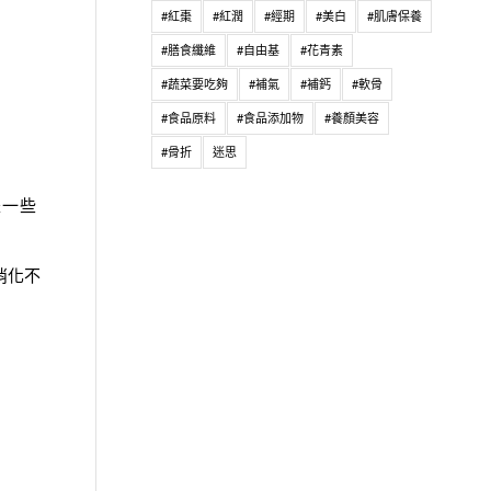
#紅棗
#紅潤
#經期
#美白
#肌膚保養
#膳食纖維
#自由基
#花青素
#蔬菜要吃夠
#補氣
#補鈣
#軟骨
#食品原料
#食品添加物
#養顏美容
#骨折
迷思
是一些
消化不