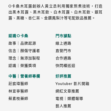
O卡桑木耳露創辦人黃立丞利用獨家熬煮技術，打造
出黑木耳露、黑木耳飲、白木耳露、白木耳飲、銀耳
露、黑糖、杏仁茶、金鑽鳳梨汁等宅配飲品推薦。
認識Ｏ卡桑
門市據點
故事｜品牌起源
線上通路
信念｜顏傷守護者
直營門市
理念｜無添加製程
合作通路
認識｜榮獲獎項
快閃櫃巡迴
中醫｜營養師專欄
好評推薦
莊宸瑋醫師
Youtuber 影片開箱
林宣寧醫師
網紅文章推薦
蔡素枝藥師
電視｜媒體報導
藝人推薦