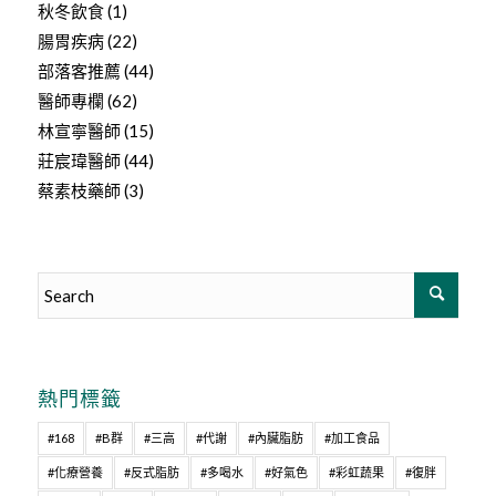
秋冬飲食
(1)
腸胃疾病
(22)
部落客推薦
(44)
醫師專欄
(62)
林宣寧醫師
(15)
莊宸瑋醫師
(44)
蔡素枝藥師
(3)
熱門標籤
#168
#B群
#三高
#代謝
#內臟脂肪
#加工食品
#化療營養
#反式脂肪
#多喝水
#好氣色
#彩虹蔬果
#復胖