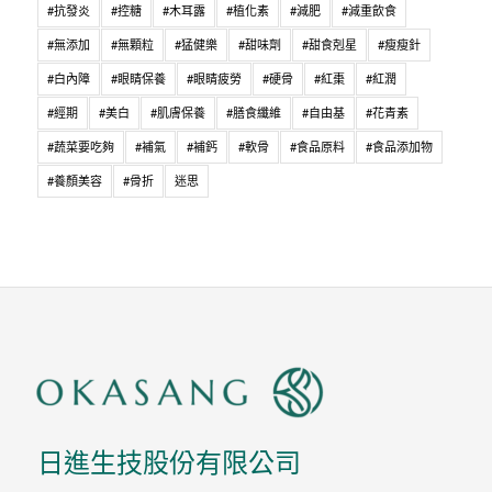
#抗發炎
#控糖
#木耳露
#植化素
#減肥
#減重飲食
#無添加
#無顆粒
#猛健樂
#甜味劑
#甜食剋星
#瘦瘦針
#白內障
#眼睛保養
#眼睛疲勞
#硬骨
#紅棗
#紅潤
#經期
#美白
#肌膚保養
#膳食纖維
#自由基
#花青素
#蔬菜要吃夠
#補氣
#補鈣
#軟骨
#食品原料
#食品添加物
#養顏美容
#骨折
迷思
日進生技股份有限公司