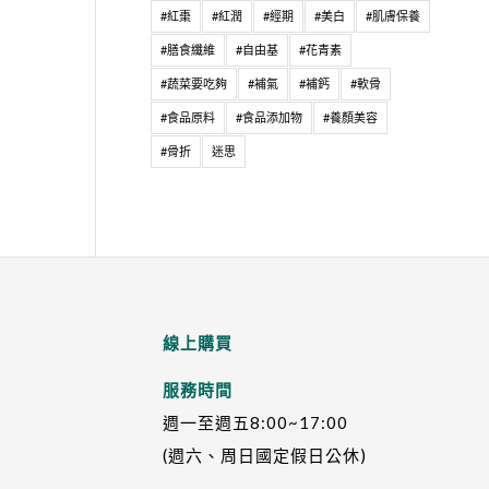
#紅棗
#紅潤
#經期
#美白
#肌膚保養
#膳食纖維
#自由基
#花青素
#蔬菜要吃夠
#補氣
#補鈣
#軟骨
#食品原料
#食品添加物
#養顏美容
#骨折
迷思
線上購買
服務時間
週一至週五8:00~17:00
(週六、周日國定假日公休)