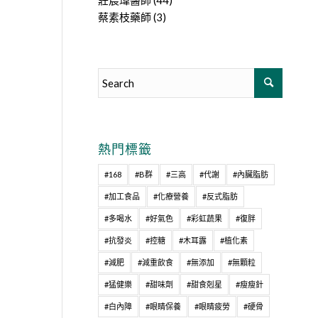
莊宸瑋醫師
(44)
蔡素枝藥師
(3)
熱門標籤
#168
#B群
#三高
#代謝
#內臟脂肪
#加工食品
#化療營養
#反式脂肪
#多喝水
#好氣色
#彩虹蔬果
#復胖
#抗發炎
#控糖
#木耳露
#植化素
#減肥
#減重飲食
#無添加
#無顆粒
#猛健樂
#甜味劑
#甜食剋星
#瘦瘦針
#白內障
#眼睛保養
#眼睛疲勞
#硬骨