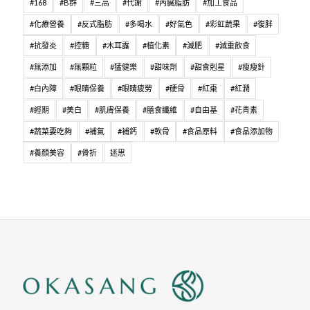
#168
#B群
#三高
#代謝
#內臟脂肪
#加工食品
#化療營養
#反式脂肪
#多喝水
#好氣色
#彩虹蔬果
#復胖
#抗發炎
#控糖
#木耳露
#植化素
#減肥
#減重飲食
#無添加
#無顆粒
#猛健樂
#甜味劑
#甜食剋星
#瘦瘦針
#白內障
#眼睛保養
#眼睛疲勞
#硬骨
#紅棗
#紅潤
#經期
#美白
#肌膚保養
#膳食纖維
#自由基
#花青素
#蔬菜要吃夠
#補氣
#補鈣
#軟骨
#食品原料
#食品添加物
#養顏美容
#骨折
迷思