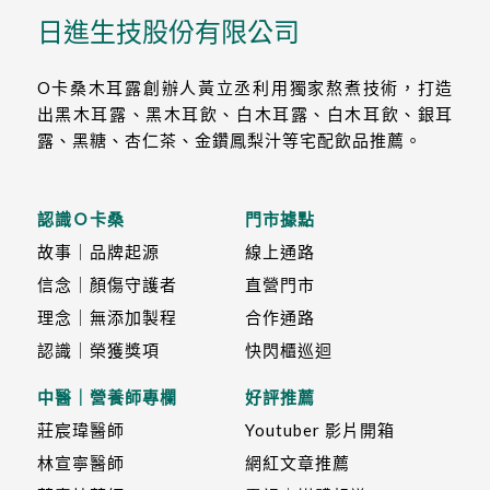
日進生技股份有限公司
O卡桑木耳露創辦人黃立丞利用獨家熬煮技術，打造
出黑木耳露、黑木耳飲、白木耳露、白木耳飲、銀耳
露、黑糖、杏仁茶、金鑽鳳梨汁等宅配飲品推薦。
認識Ｏ卡桑
門市據點
故事｜品牌起源
線上通路
信念｜顏傷守護者
直營門市
理念｜無添加製程
合作通路
認識｜榮獲獎項
快閃櫃巡迴
中醫｜營養師專欄
好評推薦
莊宸瑋醫師
Youtuber 影片開箱
林宣寧醫師
網紅文章推薦