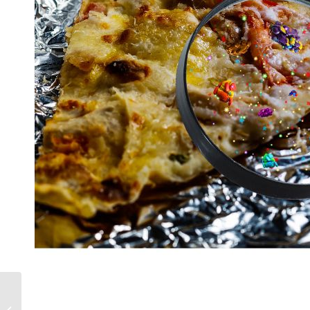
口臭是因為火氣大嗎?如