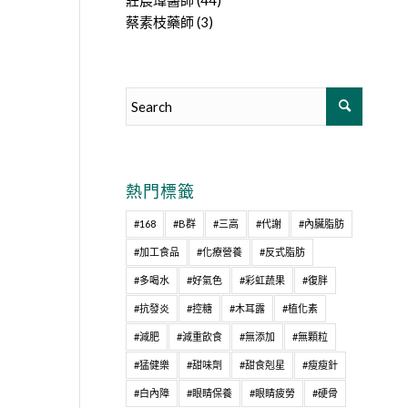
莊宸瑋醫師
(44)
蔡素枝藥師
(3)
熱門標籤
#168
#B群
#三高
#代謝
#內臟脂肪
#加工食品
#化療營養
#反式脂肪
#多喝水
#好氣色
#彩虹蔬果
#復胖
#抗發炎
#控糖
#木耳露
#植化素
#減肥
#減重飲食
#無添加
#無顆粒
#猛健樂
#甜味劑
#甜食剋星
#瘦瘦針
#白內障
#眼睛保養
#眼睛疲勞
#硬骨