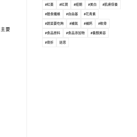
#紅棗
#紅潤
#經期
#美白
#肌膚保養
#膳食纖維
#自由基
#花青素
#蔬菜要吃夠
#補氣
#補鈣
#軟骨
的主要
#食品原料
#食品添加物
#養顏美容
#骨折
迷思