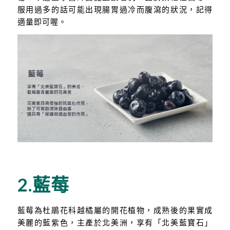
服用過多的話可能出現腸胃過冷而腹瀉的狀況，記得
適量即可喔。
2.藍莓
藍莓為杜鵑花科越橘屬的開花植物，成熟後的果實成
美麗的藍紫色，主產於北美洲，享有「北美藍寶石」