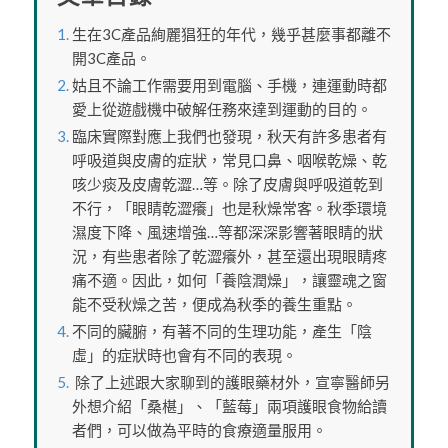
生在3C產品絢麗猖狂的年代，幾乎甚麼事都離不
開3C產品。
姑且不論工作需要用到電腦、手機，連運動時都
愛上從遊戲機中破解任務來達到運動的目的。
臨床實際對應上我們也發現，秋天有許多患者有
呼吸道與皮膚的症狀，常見口鼻、咽喉乾燥、乾
咳少痰及皮膚乾澀…等。除了皮膚與呼吸道乾到
不行，「眼睛乾澀癢」也是秋燥常客。秋季環境
濕度下降、風速增強…等都深深影響著眼睛的狀
況，有些患者除了乾澀癢外，甚至還出現眼睛疼
痛不適。因此，如何「養陰潤燥」，讓靈魂之窗
能不受秋燥之苦，便成為秋季的養生重點。
不同的臟腑，有著不同的生理功能，產生「陰
虛」的症狀時也會有不同的表現。
除了上述跟大家聊到的護眼藥材外，宣寧醫師另
外想介紹「桑椹」、「藍莓」兩項護眼食物給讀
者們，可以做為平時的食療適量服用。