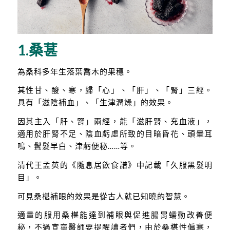
1.桑葚
為桑科多年生落葉喬木的果穗。
其性甘、酸、寒，歸「心」、「肝」、「腎」三經。
具有「滋陰補血」、「生津潤燥」的效果。
因其主入「肝、腎」兩經，能「滋肝腎、充血液」，
適用於肝腎不足、陰血虧虛所致的目暗昏花、頭暈耳
鳴、鬢髮早白、津虧便秘……等。
清代王孟英的《隨息居飲食譜》中記載「久服黑髮明
目」。
可見桑椹補眼的效果是從古人就已知曉的智慧。
適量的服用桑椹能達到補眼與促進腸胃蠕動改善便
秘，不過宣寧醫師要提醒讀者們，由於桑椹性偏寒，