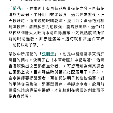
「
菊花
」，在市面上有白菊花與黃菊花之分。白菊花
清熱力較弱，平肝明目效果較強，適合經常熬夜，肝
火較旺時，所出現的眼睛乾澀、流目油；黃菊花則相
對味較苦，清熱解毒力也較強，能疏散風熱，適合(1)
熬夜熬到肝火大旺而眼睛血絲滿布。(2)風熱感冒所伴
隨的眼睛過敏、紅赤腫痛等。這時就相當適合來杯
「菊花決明子茶」。
茶飲中所搭配的「
決明子
」，也是中醫經常拿來清肝
明目的藥材。決明子在《本草考匯》中記載著:「治青
盲膚膜淚出之因熱傷血分者」，可想而知為何其適合
在風熱上攻，目赤腫痛時與菊花搭配服用了。另外，
宣寧醫師要提醒讀者，菊花與決明子其性皆偏寒，對
於平時容易腹瀉、胃寒型胃痛、手腳冰冷者，飲用前
建議先諮詢專業中醫師，才能控制在適當的劑量而不
傷害身體喔。