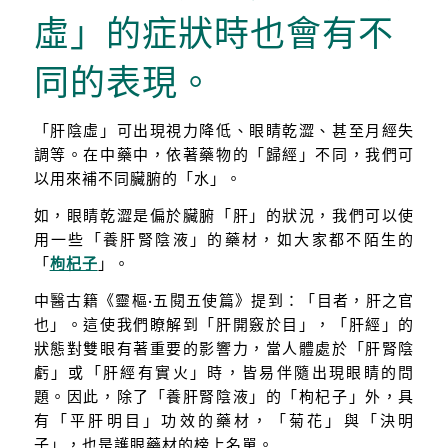
虛」的症狀時也會有不
同的表現。
「肝陰虛」可出現視力降低、眼睛乾澀、甚至月經失
調等。在中藥中，依著藥物的「歸經」不同，我們可
以用來補不同臟腑的「水」。
如，眼睛乾澀是偏於臟腑「肝」的狀況，我們可以使
用一些「養肝腎陰液」的藥材，如大家都不陌生的
「
枸杞子
」。
中醫古籍《靈樞·五閱五使篇》提到：「目者，肝之官
也」。這使我們瞭解到「肝開竅於目」，「肝經」的
狀態對雙眼有著重要的影響力，當人體處於「肝腎陰
虧」或「肝經有實火」時，皆易伴隨出現眼睛的問
題。因此，除了「養肝腎陰液」的「枸杞子」外，具
有「平肝明目」功效的藥材，「菊花」與「決明
子」，也是護眼藥材的榜上名單。