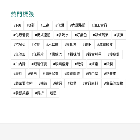
熱門標籤
#168
#B群
#三高
#代謝
#內臟脂肪
#加工食品
#化療營養
#反式脂肪
#多喝水
#好氣色
#彩虹蔬果
#復胖
#抗發炎
#控糖
#木耳露
#植化素
#減肥
#減重飲食
#無添加
#無顆粒
#猛健樂
#甜味劑
#甜食剋星
#瘦瘦針
#白內障
#眼睛保養
#眼睛疲勞
#硬骨
#紅棗
#紅潤
#經期
#美白
#肌膚保養
#膳食纖維
#自由基
#花青素
#蔬菜要吃夠
#補氣
#補鈣
#軟骨
#食品原料
#食品添加物
#養顏美容
#骨折
迷思