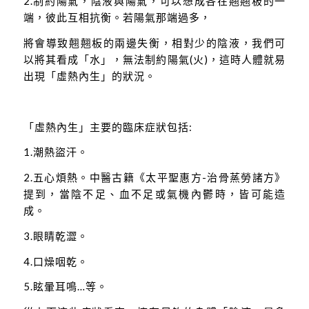
2.制約陽氣，陰液與陽氣，可以想成各在翹翹板的一
端，彼此互相抗衡。若陽氣那端過多，
將會導致翹翹板的兩邊失衡，相對少的陰液，我們可
以將其看成「水」，無法制約陽氣(火)，這時人體就易
出現「虛熱內生」的狀況。
「虛熱內生」主要的臨床症狀包括:
1.潮熱盜汗。
2.五心煩熱。中醫古籍《太平聖惠方-治骨蒸勞諸方》
提到，當陰不足、血不足或氣機內鬱時，皆可能造
成。
3.眼睛乾澀。
4.口燥咽乾。
5.眩暈耳鳴…等。