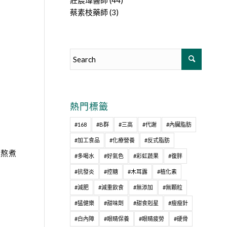
莊宸瑋醫師
(44)
蔡素枝藥師
(3)
熱門標籤
#168
#B群
#三高
#代謝
#內臟脂肪
#加工食品
#化療營養
#反式脂肪
手熬煮
#多喝水
#好氣色
#彩虹蔬果
#復胖
#抗發炎
#控糖
#木耳露
#植化素
#減肥
#減重飲食
#無添加
#無顆粒
#猛健樂
#甜味劑
#甜食剋星
#瘦瘦針
#白內障
#眼睛保養
#眼睛疲勞
#硬骨