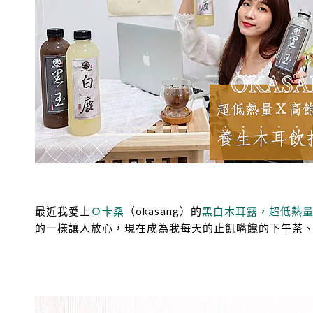
最近我愛上
Ｏ卡桑
（okasang）的
黑白木耳露，超低熱
的一樣讓人放心，現在成為我每天的止飢嘴饞的下午茶