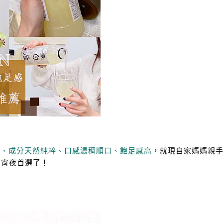
量、成分天然純粹、口感濃稠順口、飽足感高
，就現自家媽媽親
、宵夜首選了！