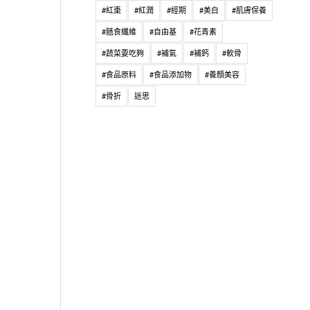
#紅棗
#紅潤
#經期
#美白
#肌膚保養
#膳食纖維
#自由基
#花青素
#蔬菜要吃夠
#補氣
#補鈣
#軟骨
#食品原料
#食品添加物
#養顏美容
#骨折
迷思