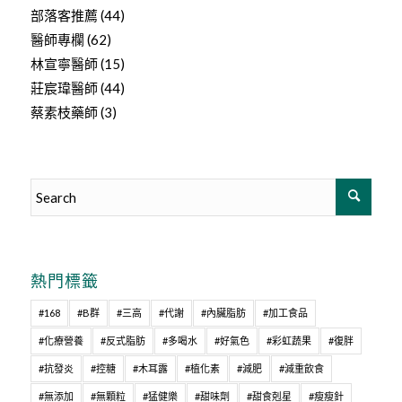
部落客推薦
(44)
醫師專欄
(62)
林宣寧醫師
(15)
莊宸瑋醫師
(44)
蔡素枝藥師
(3)
熱門標籤
#168
#B群
#三高
#代謝
#內臟脂肪
#加工食品
#化療營養
#反式脂肪
#多喝水
#好氣色
#彩虹蔬果
#復胖
#抗發炎
#控糖
#木耳露
#植化素
#減肥
#減重飲食
#無添加
#無顆粒
#猛健樂
#甜味劑
#甜食剋星
#瘦瘦針