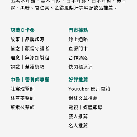
出黑木耳露、黑木耳飲、白木耳露、白木耳飲、銀耳
露、黑糖、杏仁茶、金鑽鳳梨汁等宅配飲品推薦。
認識Ｏ卡桑
門市據點
故事｜品牌起源
線上通路
信念｜顏傷守護者
直營門市
理念｜無添加製程
合作通路
認識｜榮獲獎項
快閃櫃巡迴
中醫｜營養師專欄
好評推薦
莊宸瑋醫師
Youtuber 影片開箱
林宣寧醫師
網紅文章推薦
蔡素枝藥師
電視｜媒體報導
藝人推薦
名人推薦