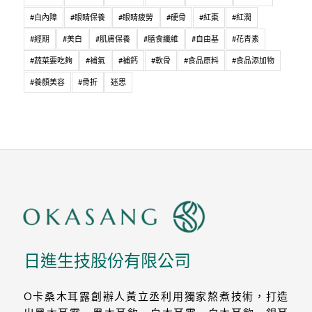
#白內障
#眼睛保養
#眼睛疲勞
#硬骨
#紅棗
#紅潤
#經期
#美白
#肌膚保養
#膳食纖維
#自由基
#花青素
#蔬菜要吃夠
#補氣
#補鈣
#軟骨
#食品原料
#食品添加物
#養顏美容
#骨折
迷思
日進生技股份有限公司
O卡桑木耳露創辦人黃立丞利用獨家熬煮技術，打造