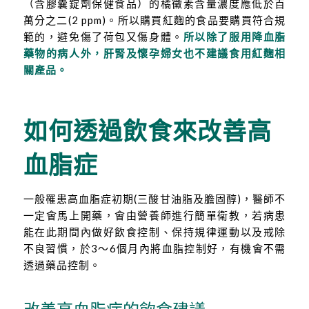
（含膠囊錠劑保健食品）的橘黴素含量濃度應低於百
萬分之二(2 ppm)。所以購買紅麴的食品要購買符合規
範的，避免傷了荷包又傷身體。
所以除了服用降血脂
藥物的病人外，肝腎及懷孕婦女也不建議食用紅麴相
關產品。
如何透過飲食來改善高
血脂症
一般罹患高血脂症初期(三酸甘油脂及膽固醇)，醫師不
一定會馬上開藥，會由營養師進行簡單衛教，若病患
能在此期間內做好飲食控制、保持規律運動以及戒除
不良習慣，於3～6個月內將血脂控制好，有機會不需
透過藥品控制。