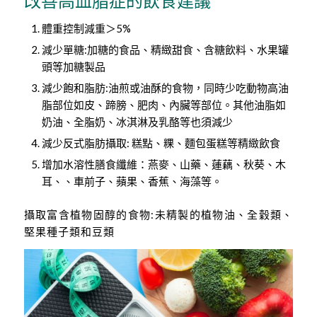
改善高血脂症的飲食建議
體重控制減重＞5%
減少單糖:加糖的食品、精緻甜食、含糖飲料、水果罐
頭等加糖製品
減少飽和脂肪:油煎或油酥的食物，同時少吃動物高油
脂部位如皮、蹄膀、肥肉、內臟等部位。其他油脂如
奶油、全脂奶、冰淇淋及乳酪等也須減少
減少反式脂肪攝取: 糕點、粿、麵包蛋糕等精緻飲食
增加水溶性膳食纖維：燕麥、山藥、蓮藕、秋葵、木
耳、、車前子、蘋果、香蕉、海藻等。
攝取富含植物固醇的食物:未精製的植物油、全穀類、
堅果種子類和豆類