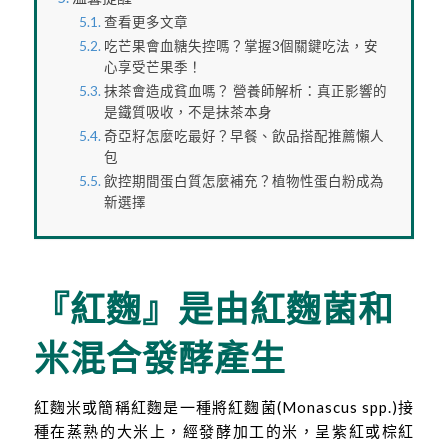
查看更多文章
吃芒果會血糖失控嗎？掌握3個關鍵吃法，安
心享受芒果季！
抹茶會造成貧血嗎？ 營養師解析：真正影響的
是鐵質吸收，不是抹茶本身
奇亞籽怎麼吃最好？早餐、飲品搭配推薦懶人
包
飲控期間蛋白質怎麼補充？植物性蛋白粉成為
新選擇
『紅麴』是由紅麴菌和
米混合發酵產生
紅麴米或簡稱紅麴是一種將紅麴菌(Monascus spp.)接
種在蒸熟的大米上，經發酵加工的米，呈紫紅或棕紅