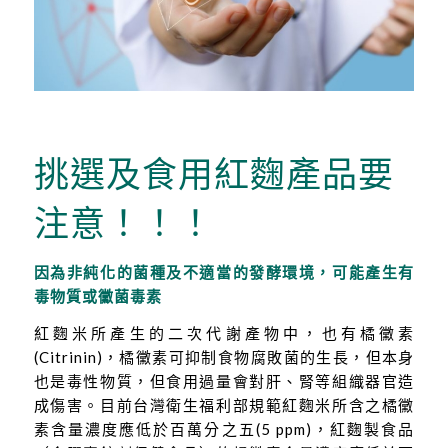
挑選及食用紅麴產品要
注意！！！
因為非純化的菌種及不適當的發酵環境，可能產生有
毒物質或黴菌毒素
紅麴米所產生的二次代謝產物中，也有橘黴素
(Citrinin)，橘黴素可抑制食物腐敗菌的生長，但本身
也是毒性物質，但食用過量會對肝、腎等組織器官造
成傷害。目前台灣衛生福利部規範紅麴米所含之橘黴
素含量濃度應低於百萬分之五(5 ppm)，紅麴製食品