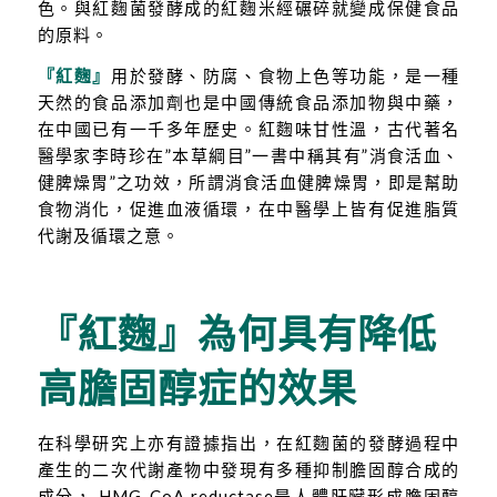
色。與紅麴菌發酵成的紅麴米經碾碎就變成保健食品
的原料。
『紅麴』
用於發酵、防腐、食物上色等功能，是一種
天然的食品添加劑也是中國傳統食品添加物與中藥，
在中國已有一千多年歷史。紅麴味甘性溫，古代著名
醫學家李時珍在”本草綱目”一書中稱其有”消食活血、
健脾燥胃”之功效，所謂消食活血健脾燥胃，即是幫助
食物消化，促進血液循環，在中醫學上皆有促進脂質
代謝及循環之意。
『紅麴』為何具有降低
高膽固醇症的效果
在科學研究上亦有證據指出，在紅麴菌的發酵過程中
產生的二次代謝產物中發現有多種抑制膽固醇合成的
成分， HMG-CoA reductase是人體肝臟形成膽固醇