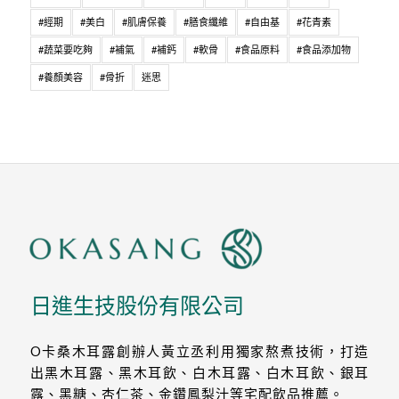
#經期
#美白
#肌膚保養
#膳食纖維
#自由基
#花青素
#蔬菜要吃夠
#補氣
#補鈣
#軟骨
#食品原料
#食品添加物
#養顏美容
#骨折
迷思
日進生技股份有限公司
O卡桑木耳露創辦人黃立丞利用獨家熬煮技術，打造
出黑木耳露、黑木耳飲、白木耳露、白木耳飲、銀耳
露、黑糖、杏仁茶、金鑽鳳梨汁等宅配飲品推薦。