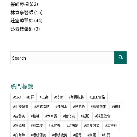
醫師專欄
(62)
林宣寧醫師
(15)
莊宸瑋醫師
(44)
蔡素枝藥師
(3)
熱門標籤
#168
#B群
#三高
#代謝
#內臟脂肪
#加工食品
#化療營養
#反式脂肪
#多喝水
#好氣色
#彩虹蔬果
#復胖
#抗發炎
#控糖
#木耳露
#植化素
#減肥
#減重飲食
#無添加
#無顆粒
#猛健樂
#甜味劑
#甜食剋星
#瘦瘦針
#白內障
#眼睛保養
#眼睛疲勞
#硬骨
#紅棗
#紅潤