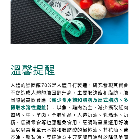
溫馨提醒
人體的膽固醇70%是人體自行製造，研究發現其實會
不會造成人體的膽固醇升高，主要取決飽和脂肪，膽
固醇過高飲食應【
減少食用飽和脂肪及反式脂肪、多
攝取水溶性纖維
】，以魚、雞肉為主，減少攝取紅肉
如豬、牛、羊肉，全脂乳品，人造奶油、乳瑪琳、奶
精、糕餅零食等也應避免食用，烹調時盡量選用好油
品以以富含單元不飽和脂肪酸的橄欖油、芥花油、苦
茶油、酪梨油、菜籽油為主要烹調用油對於降低膽固