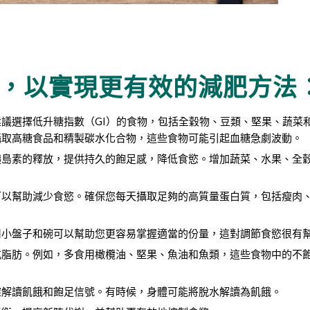
，以實現更有效的減肥方法
議選擇低升糖指數（GI）的食物，包括全穀物、豆類、堅果、蔬菜
攝取高糖食品和精製碳水化合物，這些食物可能引起血糖急劇波動。
胰島素的釋放，提供持久的飽足感，降低食慾。增加蔬菜、水果、全
可以幫助減少食慾。確保您每天攝取足夠的高質量蛋白質，包括瘦肉
用小盤子和碗可以幫助您更容易掌握適當的份量，這對調節食慾很有
式脂肪。例如，多食用橄欖油、堅果、魚油和魚類，這些食物中的不
確解讀飢餓和飽足信號。有時候，身體可能將脫水解讀為飢餓。