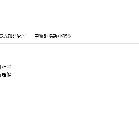
零添加研究室
中醫師喝護小撇步
到肚子
而是健