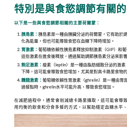
特別是與食慾調節有關的
以下是一些與食慾調節相關的主要荷爾蒙：
胰島素：
胰島素是一種由胰臟分泌的荷爾蒙，它有助於
化為能量，但也可能導致食慾在血糖下降時增加。
胃激素：
葡萄糖依賴性胰島素釋放抑制激素（GIP）和葡
這些激素在進食後釋放，通過幫助調節胰島素分泌來影
飽足激素：
瘦素（leptin）是一種由脂肪細胞分泌的
下降，這可能會導致食慾增加，尤其是對高卡路里食物
饑餓激素：
葡萄糖依賴性胃激素（ghrelin）是一種
過餐點時，ghrelin水平可能升高，導致食慾增加。
在減肥過程中，通常會削減總卡路里攝取，這可能會導
用均衡的飲食和分食多餐的方式，以幫助穩定血糖水平