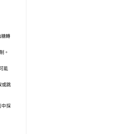
血糖轉
控制。
可能
取或跳
劃中採