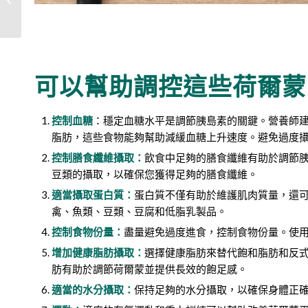
師告訴你差...
可以幫助調控這些荷爾蒙
控制血糖
：穩定血糖水平是調節胰島素的關鍵。營養師建
脂肪，這些食物能夠幫助減緩血糖上升速度。避免過度
控制膳食纖維攝取：
飲食中足夠的膳食纖維有助於調節
豆類的攝取，以確保您獲得足夠的膳食纖維。
適當攝取蛋白質：
蛋白質不僅有助於維護肌肉質量，還
禽、魚類、豆類、豆腐和低脂乳製品。
控制食物份量：
盡量避免過度進食，控制食物份量。使
增加健康脂肪攝取：
選擇健康脂肪來替代飽和脂肪和反
肪有助於調節荷爾蒙並提供長效的飽足感。
適當的水分攝取：
保持足夠的水分攝取，以確保身體正