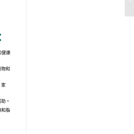
：
和健康
穀物和
、家
幫助。
飽和脂