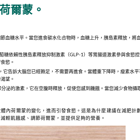
荷爾蒙。
調節血糖水平。當您進食碳水化合物時，血糖上升，胰島素釋放，將
萄糖依賴性胰島素釋放抑制激素（GLP-1）等胃腸道激素參與食慾
響食慾。
激素，它告訴大腦您已經飽足，不需要再進食。當體重下降時，瘦素水平
的渴望。
由胃部分泌的激素，它在空腹時釋放，促使您感到饑餓。當您減少食物攝
致體內荷爾蒙的變化，進而引發食慾。這是為什麼建議在減肥計
、減輕飢餓感、調節荷爾蒙，並提供足夠的營養。