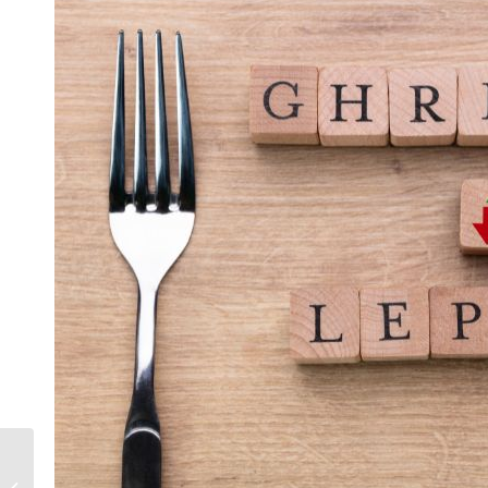
減重好幫手，水溶性與
非水溶膳食纖維，營養