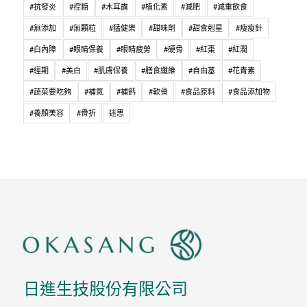
#抗發炎
#控糖
#木耳露
#植化素
#減肥
#減重飲食
#無添加
#無顆粒
#猛健樂
#甜味劑
#甜食剋星
#瘦瘦針
#白內障
#眼睛保養
#眼睛疲勞
#硬骨
#紅棗
#紅潤
#經期
#美白
#肌膚保養
#膳食纖維
#自由基
#花青素
#蔬菜要吃夠
#補氣
#補鈣
#軟骨
#食品原料
#食品添加物
#養顏美容
#骨折
迷思
日進生技股份有限公司