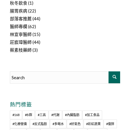
秋冬飲食
(1)
腸胃疾病
(22)
部落客推薦
(44)
醫師專欄
(62)
林宣寧醫師
(15)
莊宸瑋醫師
(44)
蔡素枝藥師
(3)
熱門標籤
#168
#B群
#三高
#代謝
#內臟脂肪
#加工食品
#化療營養
#反式脂肪
#多喝水
#好氣色
#彩虹蔬果
#復胖