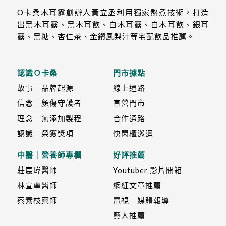
O卡桑木耳露創辦人黃立丞利用獨家熬煮技術，打造
出黑木耳露、黑木耳飲、白木耳露、白木耳飲、銀耳
露、黑糖、杏仁茶、金鑽鳳梨汁等宅配飲品推薦。
認識Ｏ卡桑
門市據點
故事｜品牌起源
線上通路
信念｜顏傷守護者
直營門市
理念｜無添加製程
合作通路
認識｜榮獲獎項
快閃櫃巡迴
中醫｜營養師專欄
好評推薦
莊宸瑋醫師
Youtuber 影片開箱
林宣寧醫師
網紅文章推薦
蔡素枝藥師
電視｜媒體報導
藝人推薦