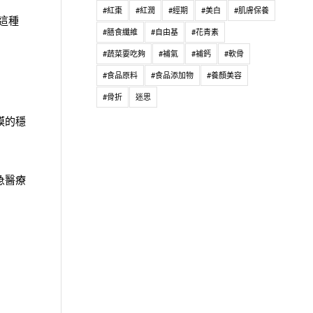
#紅棗
#紅潤
#經期
#美白
#肌膚保養
這種
#膳食纖維
#自由基
#花青素
#蔬菜要吃夠
#補氣
#補鈣
#軟骨
#食品原料
#食品添加物
#養顏美容
#骨折
迷思
膜的穩
急醫療