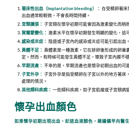
著床性出血（Implantation bleeding）：
在受精卵著床
出血通常較輕微，不會長時間持續。
宮頸擴張：
子宮頸在懷孕初期可能會因為激素變化而稍
賀爾蒙變化：
激素水平在懷孕初期發生明顯的變化，這
感染或炎症：
陰道或子宮內的感染或炎症可能引起出血
黃體不足：
黃體素是一種激素，它在排卵後形成的卵巢
定。然而，有時候可能發生黃體不足，導致子宮內膜不
早期流產：
不幸的是，早期流產也是懷孕初期出血的可
子宮外孕：
子宮外孕是指受精卵在子宮以外的地方著床
處理的情況。
其他婦科疾病：
一些婦科疾病，如子宮肌瘤或子宮頸病
懷孕出血顏色
如果懷孕初期出現出血，記這血液顏色，建議儘早向醫