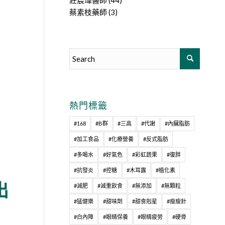
莊宸瑋醫師
(44)
蔡素枝藥師
(3)
熱門標籤
#168
#B群
#三高
#代謝
#內臟脂肪
#加工食品
#化療營養
#反式脂肪
#多喝水
#好氣色
#彩虹蔬果
#復胖
#抗發炎
#控糖
#木耳露
#植化素
出
#減肥
#減重飲食
#無添加
#無顆粒
#猛健樂
#甜味劑
#甜食剋星
#瘦瘦針
#白內障
#眼睛保養
#眼睛疲勞
#硬骨