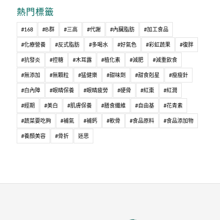
熱門標籤
#168
#B群
#三高
#代謝
#內臟脂肪
#加工食品
#化療營養
#反式脂肪
#多喝水
#好氣色
#彩虹蔬果
#復胖
#抗發炎
#控糖
#木耳露
#植化素
#減肥
#減重飲食
#無添加
#無顆粒
#猛健樂
#甜味劑
#甜食剋星
#瘦瘦針
#白內障
#眼睛保養
#眼睛疲勞
#硬骨
#紅棗
#紅潤
#經期
#美白
#肌膚保養
#膳食纖維
#自由基
#花青素
#蔬菜要吃夠
#補氣
#補鈣
#軟骨
#食品原料
#食品添加物
#養顏美容
#骨折
迷思