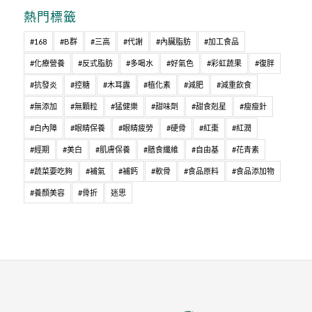
熱門標籤
#168
#B群
#三高
#代謝
#內臟脂肪
#加工食品
#化療營養
#反式脂肪
#多喝水
#好氣色
#彩虹蔬果
#復胖
#抗發炎
#控糖
#木耳露
#植化素
#減肥
#減重飲食
#無添加
#無顆粒
#猛健樂
#甜味劑
#甜食剋星
#瘦瘦針
#白內障
#眼睛保養
#眼睛疲勞
#硬骨
#紅棗
#紅潤
#經期
#美白
#肌膚保養
#膳食纖維
#自由基
#花青素
#蔬菜要吃夠
#補氣
#補鈣
#軟骨
#食品原料
#食品添加物
#養顏美容
#骨折
迷思