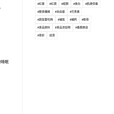
#紅棗
#紅潤
#經期
#美白
#肌膚保養
。
#膳食纖維
#自由基
#花青素
#蔬菜要吃夠
#補氣
#補鈣
#軟骨
#食品原料
#食品添加物
#養顏美容
#骨折
迷思
康睡眠