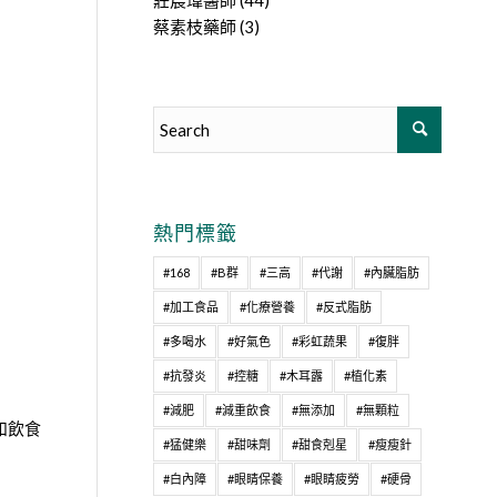
莊宸瑋醫師
(44)
蔡素枝藥師
(3)
熱門標籤
#168
#B群
#三高
#代謝
#內臟脂肪
#加工食品
#化療營養
#反式脂肪
#多喝水
#好氣色
#彩虹蔬果
#復胖
#抗發炎
#控糖
#木耳露
#植化素
#減肥
#減重飲食
#無添加
#無顆粒
和飲食
#猛健樂
#甜味劑
#甜食剋星
#瘦瘦針
#白內障
#眼睛保養
#眼睛疲勞
#硬骨