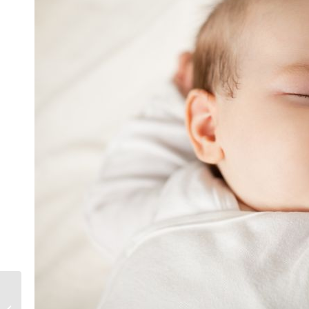
換季皮膚又乾又癢嗎？