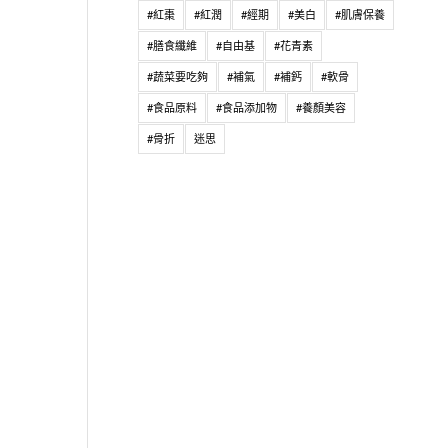
#紅棗
#紅潤
#經期
#美白
#肌膚保養
#膳食纖維
#自由基
#花青素
#蔬菜要吃夠
#補氣
#補鈣
#軟骨
#食品原料
#食品添加物
#養顏美容
#骨折
迷思