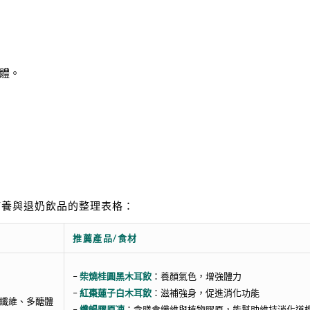
體。
補養與退奶飲品的整理表格：
推薦產品/食材
–
柴燒桂圓黑木耳飲
：養顏氣色，增強體力
–
紅棗蓮子白木耳飲
：滋補強身，促進消化功能
纖維、多醣體
–
纖暢膠原凍
：含膳食纖維與植物膠原，能幫助維持消化道