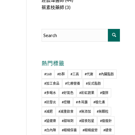
莊宸瑋醫師
(44)
蔡素枝藥師
(3)
熱門標籤
#168
#B群
#三高
#代謝
#內臟脂肪
#加工食品
#化療營養
#反式脂肪
#多喝水
#好氣色
#彩虹蔬果
#復胖
#抗發炎
#控糖
#木耳露
#植化素
#減肥
#減重飲食
#無添加
#無顆粒
#猛健樂
#甜味劑
#甜食剋星
#瘦瘦針
#白內障
#眼睛保養
#眼睛疲勞
#硬骨