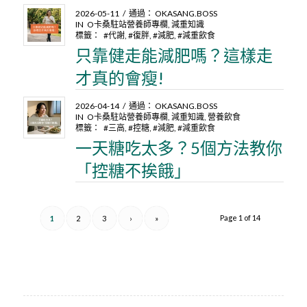
2026-05-11
/
通過：
OKASANG.BOSS
IN
O卡桑駐站營養師專欄
,
減重知識
標籤：
#代謝
,
#復胖
,
#減肥
,
#減重飲食
只靠健走能減肥嗎？這樣走
才真的會瘦!
2026-04-14
/
通過：
OKASANG.BOSS
IN
O卡桑駐站營養師專欄
,
減重知識
,
營養飲食
標籤：
#三高
,
#控糖
,
#減肥
,
#減重飲食
一天糖吃太多？5個方法教你
「控糖不挨餓」
Page 1 of 14
1
2
3
›
»