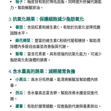
柚子：
柚皮苷有助於降低血脂，同時提升肝臟代謝能
力，幫助解膩排油。
3.
抗氧化蔬果：保護細胞減少脂肪氧化
番茄：
含茄紅素和維生素C，有助於抗氧化並降低膽
固醇水平。
綠花椰菜：
豐富的維生素C和硫代葡萄糖苷，幫助清
除體內多餘自由基並改善脂質代謝。
藍莓：
富含花青素，具有很強的抗氧化能力，可減少
脂肪氧化對身體的損害。
4.
含水量高的蔬果：減輕腸胃負擔
小黃瓜：
高水分低熱量，能清爽解膩並幫助體內排
毒。
西瓜：
含水量高且富含鉀，幫助改善水腫並促進代
謝。
蘆薈：
有助於腸胃蠕動，促進脂肪代謝與毒素排出。