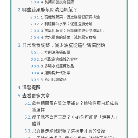
4. 長期影響皮膚健康
哪些蔬果能幫助清油解膩？
1. 高纖維蔬菜：促進腸道健康與排油
2. 利膽排油水果：促進脂肪分解
3. 抗氧化蔬果：保護細胞減少脂肪氧化
4. 含水量高的蔬果：減輕腸胃負擔
日常飲食調整：減少油膩從這些習慣開始
1. 控制油脂攝取量
2. 搭配富含纖維的食材
3. 多喝水或無糖飲品
4. 運動提升代謝率
5. 善用代謝飲品
溫馨提醒
查看更多文章
飲控期間蛋白質怎麼補充？植物性蛋白粉成為
新選擇
瘦子就不會有三高？ 小心你可能是「泡芙人」
體質
只靠健走能減肥嗎？這樣走才真的會瘦!