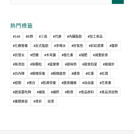
熱門標籤
#168
#B群
#三高
#代謝
#內臟脂肪
#加工食品
#化療營養
#反式脂肪
#多喝水
#好氣色
#彩虹蔬果
#復胖
#抗發炎
#控糖
#木耳露
#植化素
#減肥
#減重飲食
#無添加
#無顆粒
#猛健樂
#甜味劑
#甜食剋星
#瘦瘦針
#白內障
#眼睛保養
#眼睛疲勞
#硬骨
#紅棗
#紅潤
#經期
#美白
#肌膚保養
#膳食纖維
#自由基
#花青素
#蔬菜要吃夠
#補氣
#補鈣
#軟骨
#食品原料
#食品添加物
#養顏美容
#骨折
迷思