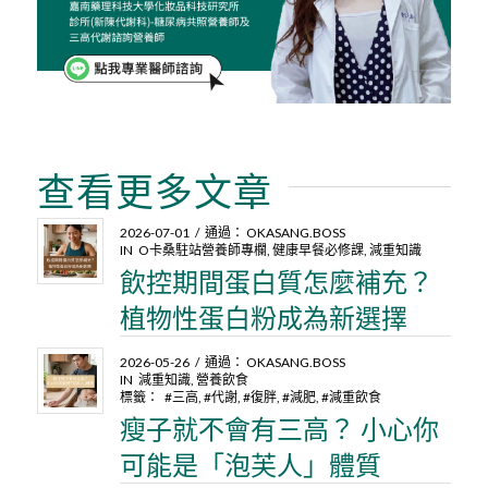
查看更多文章
2026-07-01
/
通過：
OKASANG.BOSS
IN
O卡桑駐站營養師專欄
,
健康早餐必修課
,
減重知識
飲控期間蛋白質怎麼補充？
植物性蛋白粉成為新選擇
2026-05-26
/
通過：
OKASANG.BOSS
IN
減重知識
,
營養飲食
標籤：
#三高
,
#代謝
,
#復胖
,
#減肥
,
#減重飲食
瘦子就不會有三高？ 小心你
可能是「泡芙人」體質