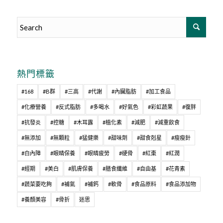
熱門標籤
#168
#B群
#三高
#代謝
#內臟脂肪
#加工食品
#化療營養
#反式脂肪
#多喝水
#好氣色
#彩虹蔬果
#復胖
#抗發炎
#控糖
#木耳露
#植化素
#減肥
#減重飲食
#無添加
#無顆粒
#猛健樂
#甜味劑
#甜食剋星
#瘦瘦針
#白內障
#眼睛保養
#眼睛疲勞
#硬骨
#紅棗
#紅潤
#經期
#美白
#肌膚保養
#膳食纖維
#自由基
#花青素
#蔬菜要吃夠
#補氣
#補鈣
#軟骨
#食品原料
#食品添加物
#養顏美容
#骨折
迷思