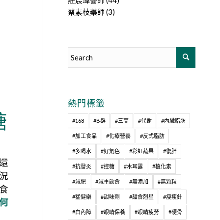
莊宸瑋醫師
(44)
蔡素枝藥師
(3)
熱門標籤
糖
#168
#B群
#三高
#代謝
#內臟脂肪
#加工食品
#化療營養
#反式脂肪
#多喝水
#好氣色
#彩虹蔬果
#復胖
還
#抗發炎
#控糖
#木耳露
#植化素
況
#減肥
#減重飲食
#無添加
#無顆粒
食
#猛健樂
#甜味劑
#甜食剋星
#瘦瘦針
何
#白內障
#眼睛保養
#眼睛疲勞
#硬骨