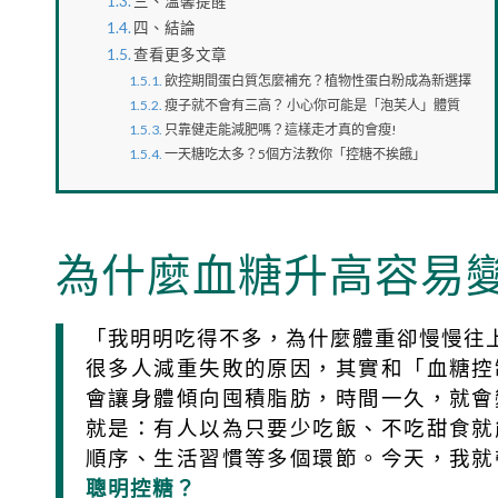
三、溫馨提醒
四、結論
查看更多文章
飲控期間蛋白質怎麼補充？植物性蛋白粉成為新選擇
瘦子就不會有三高？ 小心你可能是「泡芙人」體質
只靠健走能減肥嗎？這樣走才真的會瘦!
一天糖吃太多？5個方法教你「控糖不挨餓」
為什麼血糖升高容易
「我明明吃得不多，為什麼體重卻慢慢往
很多人減重失敗的原因，其實和「血糖控
會讓身體傾向囤積脂肪，時間一久，就會
就是：有人以為只要少吃飯、不吃甜食就
順序、生活習慣等多個環節。今天，我就
聰明控糖？