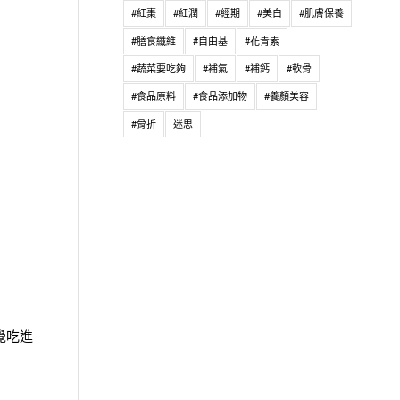
#紅棗
#紅潤
#經期
#美白
#肌膚保養
#膳食纖維
#自由基
#花青素
#蔬菜要吃夠
#補氣
#補鈣
#軟骨
#食品原料
#食品添加物
#養顏美容
#骨折
迷思
覺吃進