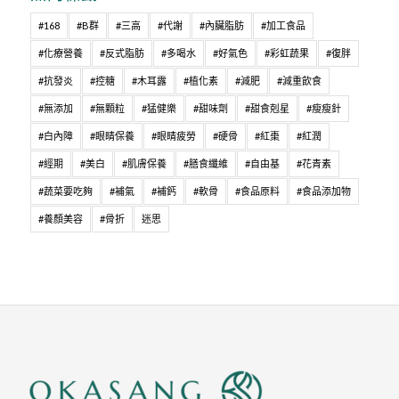
#168
#B群
#三高
#代謝
#內臟脂肪
#加工食品
#化療營養
#反式脂肪
#多喝水
#好氣色
#彩虹蔬果
#復胖
#抗發炎
#控糖
#木耳露
#植化素
#減肥
#減重飲食
#無添加
#無顆粒
#猛健樂
#甜味劑
#甜食剋星
#瘦瘦針
#白內障
#眼睛保養
#眼睛疲勞
#硬骨
#紅棗
#紅潤
#經期
#美白
#肌膚保養
#膳食纖維
#自由基
#花青素
#蔬菜要吃夠
#補氣
#補鈣
#軟骨
#食品原料
#食品添加物
#養顏美容
#骨折
迷思