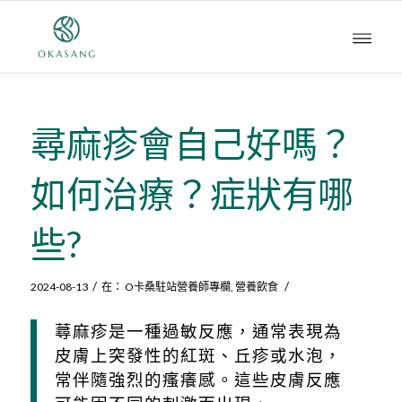
尋麻疹會自己好嗎？
如何治療？症狀有哪
些?
/
/
2024-08-13
在：
O卡桑駐站營養師專欄
,
營養飲食
蕁麻疹是一種過敏反應，通常表現為
皮膚上突發性的紅斑、丘疹或水泡，
常伴隨強烈的瘙癢感。這些皮膚反應