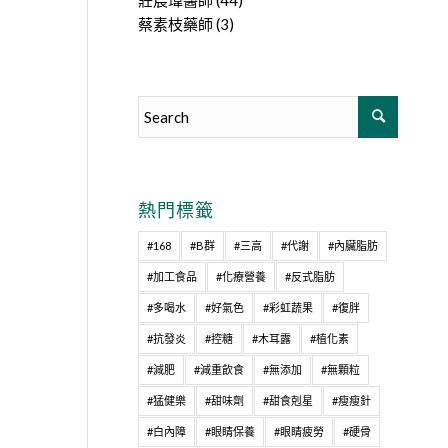
莊宸瑋醫師
(44)
蔡素枝藥師
(3)
熱門標籤
#168
#B群
#三高
#代謝
#內臟脂肪
#加工食品
#化療營養
#反式脂肪
#多喝水
#好氣色
#彩虹蔬果
#復胖
#抗發炎
#控糖
#木耳露
#植化素
#減肥
#減重飲食
#無添加
#無顆粒
#猛健樂
#甜味劑
#甜食剋星
#瘦瘦針
#白內障
#眼睛保養
#眼睛疲勞
#硬骨