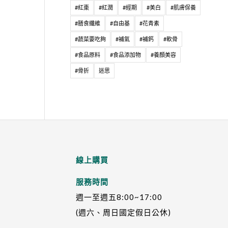
#紅棗
#紅潤
#經期
#美白
#肌膚保養
#膳食纖維
#自由基
#花青素
#蔬菜要吃夠
#補氣
#補鈣
#軟骨
#食品原料
#食品添加物
#養顏美容
#骨折
迷思
線上購買
服務時間
週一至週五8:00~17:00
(週六、周日國定假日公休)